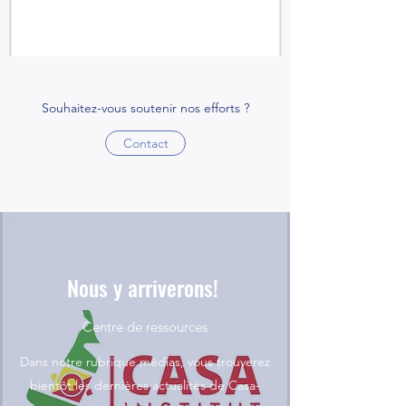
Souhaitez-vous soutenir nos efforts ?
Contact
Nous y arriverons!
Centre de ressources
Dans notre rubrique médias, vous trouverez
bientôt les dernières actualités de Casa-